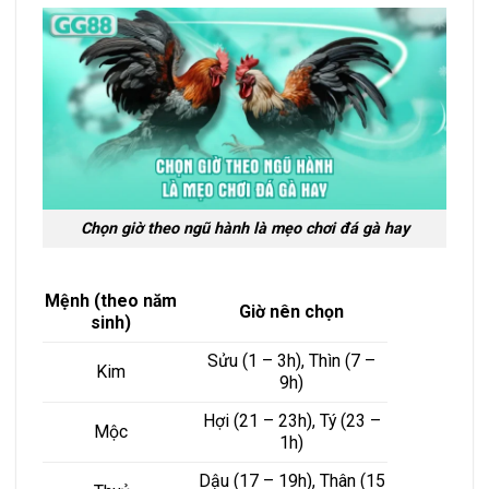
Chọn giờ theo ngũ hành là mẹo chơi đá gà hay
Mệnh (theo năm
Giờ nên chọn
sinh)
Sửu (1 – 3h), Thìn (7 –
Kim
9h)
Hợi (21 – 23h), Tý (23 –
Mộc
1h)
Dậu (17 – 19h), Thân (15