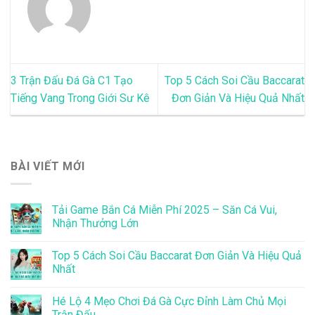
3 Trận Đấu Đá Gà C1 Tạo
Top 5 Cách Soi Cầu Baccarat
Tiếng Vang Trong Giới Sư Kê
Đơn Giản Và Hiệu Quả Nhất
BÀI VIẾT MỚI
Tải Game Bắn Cá Miễn Phí 2025 – Săn Cá Vui,
Nhận Thưởng Lớn
Top 5 Cách Soi Cầu Baccarat Đơn Giản Và Hiệu Quả
Nhất
Hé Lộ 4 Mẹo Chơi Đá Gà Cực Đỉnh Làm Chủ Mọi
Trận Đấu