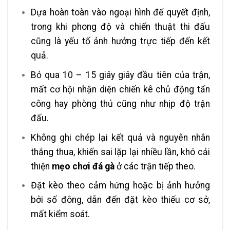
Dựa hoàn toàn vào ngoại hình để quyết định,
trong khi phong độ và chiến thuật thi đấu
cũng là yếu tố ảnh hưởng trực tiếp đến kết
quả.
Bỏ qua 10 – 15 giây giây đầu tiên của trận,
mất cơ hội nhận diện chiến kê chủ động tấn
công hay phòng thủ cũng như nhịp độ trận
đấu.
Không ghi chép lại kết quả và nguyên nhân
thắng thua, khiến sai lặp lại nhiều lần, khó cải
thiện
mẹo chơi đá gà
ở các trận tiếp theo.
Đặt kèo theo cảm hứng hoặc bị ảnh hưởng
bởi số đông, dẫn đến đặt kèo thiếu cơ sở,
mất kiểm soát.