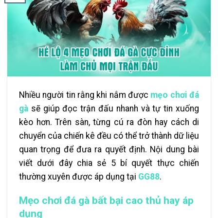
Nhiều người tin rằng khi nắm được
mẹo chơi đá
gà
sẽ giúp đọc trận đấu nhanh và tự tin xuống
kèo hơn. Trên sàn, từng cú ra đòn hay cách di
chuyển của chiến kê đều có thể trở thành dữ liệu
quan trọng để đưa ra quyết định. Nội dung bài
viết dưới đây chia sẻ 5 bí quyết thực chiến
thường xuyên được áp dụng tại
GG88
.
Mẹo chơi đá gà bất bại cao thủ hay áp
dụng