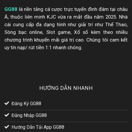
GG88
là nền tảng cá cược trực tuyến đình đám tại châu
Á, thuộc liên minh KJC vừa ra mắt đầu năm 2025. Nhà
cái cung cấp đa dạng hình như giải trí như Thể Thao,
Sòng bạc online, Slot game, Xổ số kèm theo nhiều
chương trình khuyến mãi giá trị cao. Chúng tôi cam kết
uy tín nạp/ rút tiền 1:1 nhanh chóng.
HƯỚNG DẪN NHANH
Đăng Ký GG88
Đăng Nhập GG88
Hướng Dẫn Tải App GG88