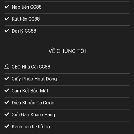
Nạp tiền GG88
Rút tiền GG88
Đại lý GG88
VỀ CHÚNG TÔI
CEO Nhà Cái GG88
Giấy Phép Hoạt Động
Cam Kết Bảo Mật
Điều Khoản Cá Cược
Giải Đáp Khách Hàng
Kênh liên hệ hỗ trợ